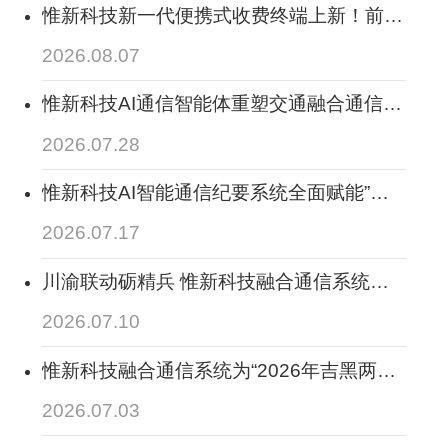
惟新科技新一代便携式收费终端上新！前端
特情处置、联动云控中心构建高速公路“收
2026.08.07
费+通信+调度”一体化体系
惟新科技AI通信智能体重塑交通融合通信中
台，搭建行业智能通信大脑，赋能交通全域
2026.07.28
业务落地
惟新科技AI智能通信纪要系统全面赋能”人
工智能+交通运输“全业务场景：让通信留
2026.07.17
痕，全程智记、全程可溯
川渝联动砺精兵 惟新科技融合通信系统保
畅应急线--2026年度四川省交通运输跨区域
2026.07.10
应急通信协同演练圆满落幕
惟新科技融合通信系统为“2026年吉黑两省
公路应急抢险综合实战演练”圆满举行提供
2026.07.03
全方位通信调度保障