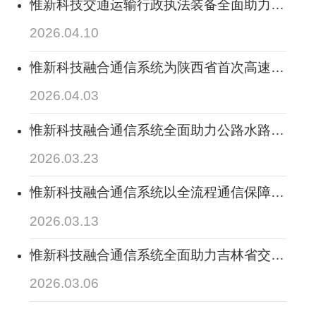
惟新科技交通运输行政执法装备全面助力合
作伙伴中标在太原市综合交通与多式联运公
2026.04.10
共服务平台建设项目
惟新科技融合通信系统为陕西省首次高速公
路建设领域视频调度会议保驾护航
2026.04.03
惟新科技融合通信系统全面助力公路水路交
通基础设施数字化转型升级工程构筑通信调
2026.03.23
度中台，赋能交通基建数字化、提升应急处
置效能
惟新科技融合通信系统以全流程通信保障，
赋能高速公路“手机+无卡便捷通行”模式下
2026.03.13
收费站协同处置能力，全面助力其实现降本
增效管理目标
惟新科技融合通信系统全面助力吉林省交通
运输厅“互联网+交通运输”指挥中心2026年
2026.03.06
春运保障，实现数智赋能春运“平安路”