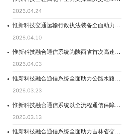
通信保障拉练，守护应急通信“最后一公里”
2026.04.24
惟新科技交通运输行政执法装备全面助力合
作伙伴中标在太原市综合交通与多式联运公
2026.04.10
共服务平台建设项目
惟新科技融合通信系统为陕西省首次高速公
路建设领域视频调度会议保驾护航
2026.04.03
惟新科技融合通信系统全面助力公路水路交
通基础设施数字化转型升级工程构筑通信调
2026.03.23
度中台，赋能交通基建数字化、提升应急处
置效能
惟新科技融合通信系统以全流程通信保障，
赋能高速公路“手机+无卡便捷通行”模式下
2026.03.13
收费站协同处置能力，全面助力其实现降本
增效管理目标
惟新科技融合通信系统全面助力吉林省交通