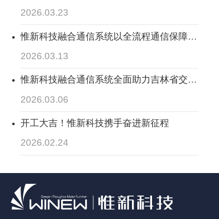
通基础设施数字化转型升级工程构筑通信调
2026.03.23
度中台，赋能交通基建数字化、提升应急处
置效能
惟新科技融合通信系统以全流程通信保障，
赋能高速公路“手机+无卡便捷通行”模式下
2026.03.13
收费站协同处置能力，全面助力其实现降本
增效管理目标
惟新科技融合通信系统全面助力吉林省交通
运输厅“互联网+交通运输”指挥中心2026年
2026.03.06
春运保障，实现数智赋能春运“平安路”
开工大吉！惟新科技携手奋进新征程
2026.02.24